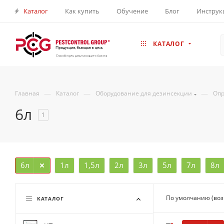
Каталог
Как купить
Обучение
Блог
Инструк
КАТАЛОГ
—
—
—
Главная
Каталог
Оборудование для дезинсекции
Опр
6л
1
6л
1л
1,5л
2л
3л
5л
7л
8л
По умолчанию (во
КАТАЛОГ