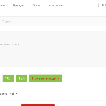
8 
ции
Бренды
О нас
Контакты
ыскиватели
10л
12л
Показать еще
зрастание)