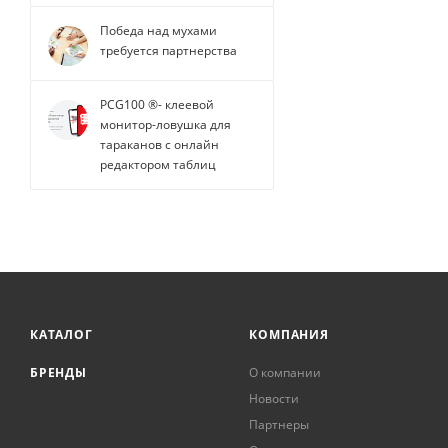
Победа над мухами
требуется партнерства
PCG100 ®- клеевой
монитор-ловушка для
тараканов с онлайн
редактором таблиц
КАТАЛОГ
КОМПАНИЯ
БРЕНДЫ
О компании
Новости
Партнеры