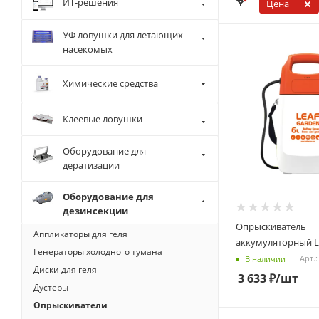
ИТ-решения
Цена
УФ ловушки для летающих
насекомых
Химические средства
Клеевые ловушки
Оборудование для
дератизации
Оборудование для
дезинсекции
Опрыскиватель
Аппликаторы для геля
аккумуляторный L
Генераторы холодного тумана
Арт.:
В наличии
Диски для геля
3 633
₽
/шт
Дустеры
Опрыскиватели