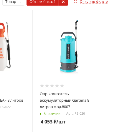
Товар
Объем бака
: 1
Очистить фильтр
Опрыскиватель
EAF 8 литров
аккумуляторный Gartena 8
литров мод.8007
 PS-022
Арт.: PS-026
В наличии
4 053
₽
/шт