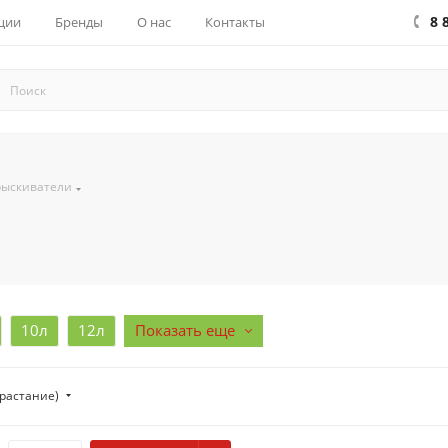
8 
ции
Бренды
О нас
Контакты
ыскиватели
10л
12л
Показать еще
зрастание)