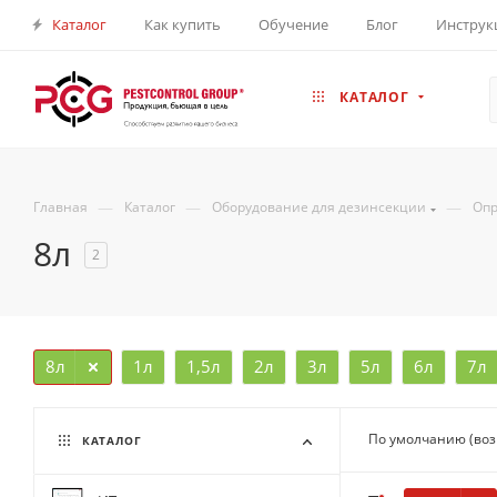
Каталог
Как купить
Обучение
Блог
Инструк
КАТАЛОГ
—
—
—
Главная
Каталог
Оборудование для дезинсекции
Опр
8л
2
8л
1л
1,5л
2л
3л
5л
6л
7л
По умолчанию (во
КАТАЛОГ