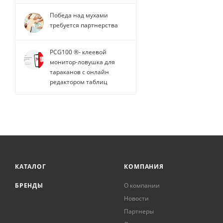
Победа над мухами
требуется партнерства
PCG100 ®- клеевой
монитор-ловушка для
тараканов с онлайн
редактором таблиц
КАТАЛОГ
КОМПАНИЯ
БРЕНДЫ
О компании
Новости
Партнеры