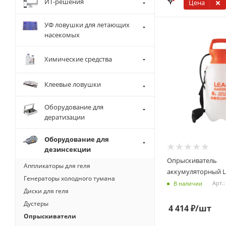
ИТ-решения
Цена
УФ ловушки для летающих
насекомых
Химические средства
Клеевые ловушки
Оборудование для
дератизации
Оборудование для
дезинсекции
Опрыскиватель
Аппликаторы для геля
аккумуляторный L
Генераторы холодного тумана
Арт.:
В наличии
Диски для геля
Дустеры
4 414
₽
/шт
Опрыскиватели