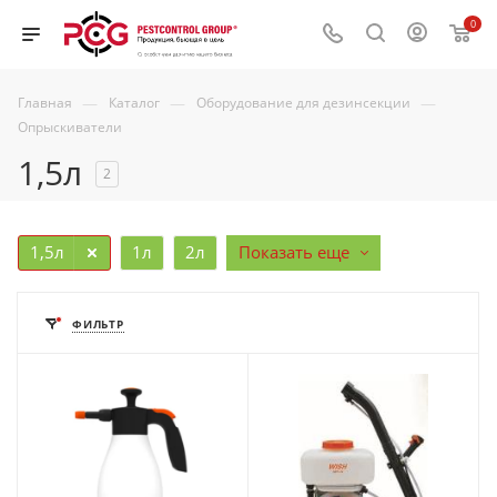
0
—
—
—
Главная
Каталог
Оборудование для дезинсекции
Опрыскиватели
1,5л
2
1,5л
1л
2л
Показать еще
ФИЛЬТР