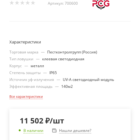
Артикул:
700600
Характеристики
Торговая марка
—
Пестконтролгрупп (Россия)
Тип ловушки
—
клеевая светодиодная
Корпус
—
металл
Степень защиты
—
IP65
Источник уф-излучения
—
UV-A светодиодный модуль
Эффективная площадь
—
140м2
Все характеристики
11 502
₽
/шт
Нашли дешевле?
В наличии