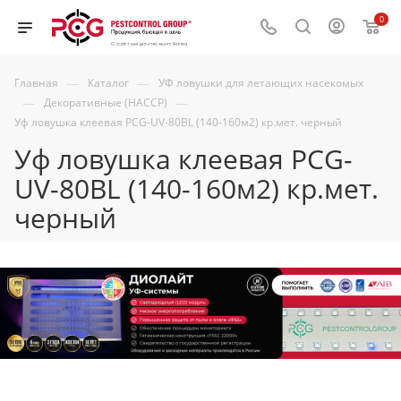
0
—
—
Главная
Каталог
УФ ловушки для летающих насекомых
—
—
Декоративные (HACCP)
Уф ловушка клеевая PCG-UV-80BL (140-160м2) кр.мет. черный
Уф ловушка клеевая PCG-
UV-80BL (140-160м2) кр.мет.
черный