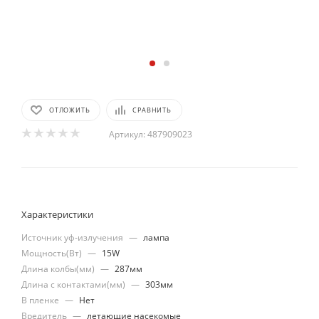
ОТЛОЖИТЬ
СРАВНИТЬ
Артикул:
487909023
Характеристики
Источник уф-излучения
—
лампа
Мощность(Вт)
—
15W
Длина колбы(мм)
—
287мм
Длина с контактами(мм)
—
303мм
В пленке
—
Нет
Вредитель
—
летающие насекомые