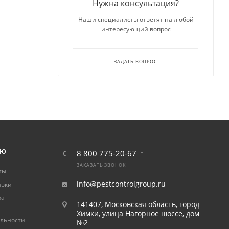
Нужна консультация?
Наши специалисты ответят на любой
интересующий вопрос
ЗАДАТЬ ВОПРОС
ЛЮ
8 800 775-20-67
ЗАКАЗАТЬ ЗВОНОК
ты
info@pestcontrolgroup.ru
авки
ра
141407, Московская область, город
Химки, улица Нагорное шоссе, дом
льности
№2