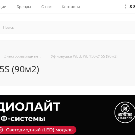
8 
ции
Бренды
О нас
Контакты
—
—
Электроразрядные
Уф ловушка WELL WE 150-215S (90м2)
5S (90м2)