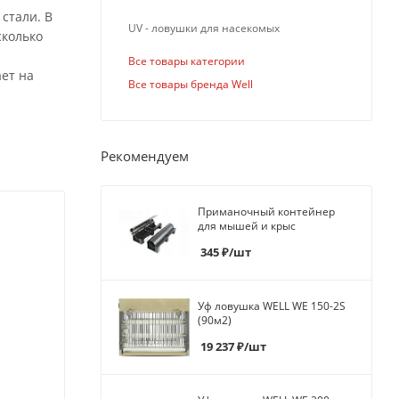
стали. В
UV - ловушки для насекомых
сколько
Все товары категории
ет на
Все товары бренда Well
Рекомендуем
Приманочный контейнер
для мышей и крыс
345
₽
/шт
Уф ловушка WELL WE 150-2S
(90м2)
19 237
₽
/шт