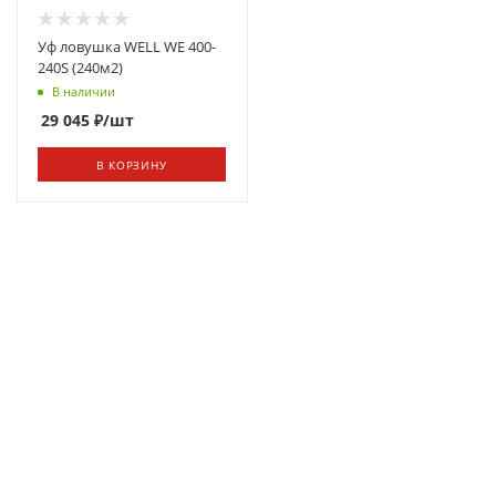
Уф ловушка WELL WE 400-
240S (240м2)
В наличии
29 045
₽
/шт
В КОРЗИНУ