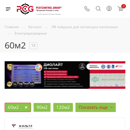
0
—
—
Главная
Каталог
УФ ловушки для летающих насекомых
—
Электроразрядные
60м2
13
60м2
90м2
120м2
Показать еще
ФИЛЬТР